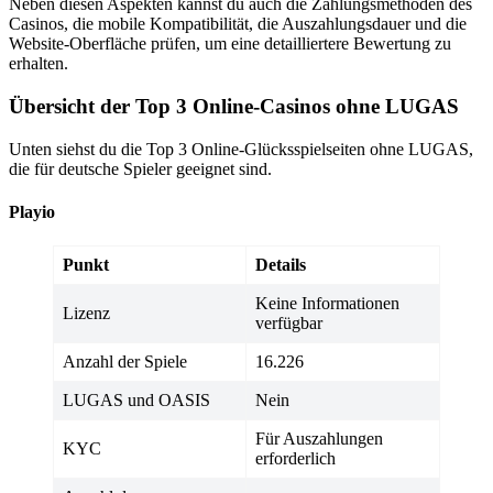
Neben diesen Aspekten kannst du auch die Zahlungsmethoden des
Casinos, die mobile Kompatibilität, die Auszahlungsdauer und die
Website-Oberfläche prüfen, um eine detailliertere Bewertung zu
erhalten.
Übersicht der Top 3 Online-Casinos ohne LUGAS
Unten siehst du die Top 3 Online-Glücksspielseiten ohne LUGAS,
die für deutsche Spieler geeignet sind.
Playio
Punkt
Details
Keine Informationen
Lizenz
verfügbar
Anzahl der Spiele
16.226
LUGAS und OASIS
Nein
Für Auszahlungen
KYC
erforderlich