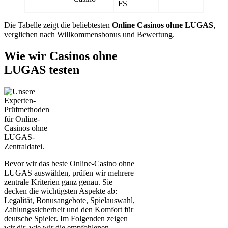
FS
Die Tabelle zeigt die beliebtesten
Online Casinos ohne LUGAS
,
verglichen nach Willkommensbonus und Bewertung.
Wie wir Casinos ohne
LUGAS testen
Bevor wir das beste Online-Casino ohne
LUGAS auswählen, prüfen wir mehrere
zentrale Kriterien ganz genau. Sie
decken die wichtigsten Aspekte ab:
Legalität, Bonusangebote, Spielauswahl,
Zahlungssicherheit und den Komfort für
deutsche Spieler. Im Folgenden zeigen
wir dir, wie wir die empfohlenen