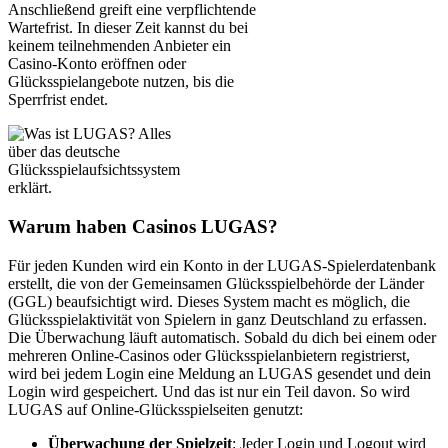
Anschließend greift eine verpflichtende
Wartefrist. In dieser Zeit kannst du bei
keinem teilnehmenden Anbieter ein
Casino-Konto eröffnen oder
Glücksspielangebote nutzen, bis die
Sperrfrist endet.
Warum haben Casinos LUGAS?
Für jeden Kunden wird ein Konto in der LUGAS-Spielerdatenbank
erstellt, die von der Gemeinsamen Glücksspielbehörde der Länder
(GGL) beaufsichtigt wird. Dieses System macht es möglich, die
Glücksspielaktivität von Spielern in ganz Deutschland zu erfassen.
Die Überwachung läuft automatisch. Sobald du dich bei einem oder
mehreren Online-Casinos oder Glücksspielanbietern registrierst,
wird bei jedem Login eine Meldung an LUGAS gesendet und dein
Login wird gespeichert. Und das ist nur ein Teil davon. So wird
LUGAS auf Online-Glücksspielseiten genutzt:
Überwachung der Spielzeit
: Jeder Login und Logout wird