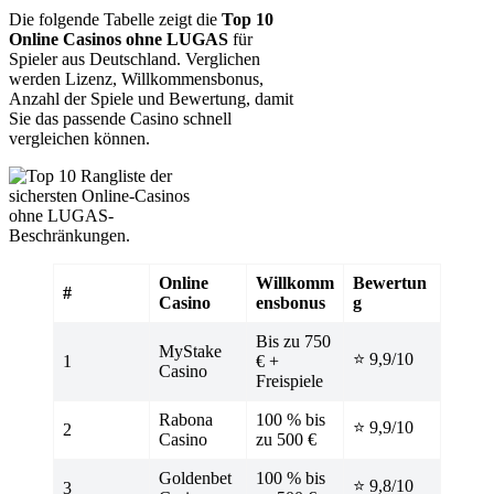
Die folgende Tabelle zeigt die
Top 10
Online Casinos ohne LUGAS
für
Spieler aus Deutschland. Verglichen
werden Lizenz, Willkommensbonus,
Anzahl der Spiele und Bewertung, damit
Sie das passende Casino schnell
vergleichen können.
Online
Willkomm
Bewertun
#
Casino
ensbonus
g
Bis zu 750
MyStake
⭐ 9,9/10
1
€ +
Casino
Freispiele
Rabona
100 % bis
⭐ 9,9/10
2
Casino
zu 500 €
Goldenbet
100 % bis
⭐ 9,8/10
3