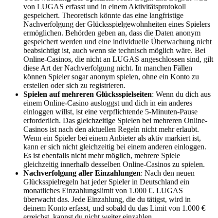
von LUGAS erfasst und in einem Aktivitätsprotokoll
gespeichert. Theoretisch könnte das eine langfristige
Nachverfolgung der Glücksspielgewohnheiten eines Spielers
ermöglichen. Behörden geben an, dass die Daten anonym
gespeichert werden und eine individuelle Überwachung nicht
beabsichtigt ist, auch wenn sie technisch möglich wäre. Bei
Online-Casinos, die nicht an LUGAS angeschlossen sind, gilt
diese Art der Nachverfolgung nicht. In manchen Fällen
können Spieler sogar anonym spielen, ohne ein Konto zu
erstellen oder sich zu registrieren.
Spielen auf mehreren Glücksspielseiten
: Wenn du dich aus
einem Online-Casino ausloggst und dich in ein anderes
einloggen willst, ist eine verpflichtende 5-Minuten-Pause
erforderlich. Das gleichzeitige Spielen bei mehreren Online-
Casinos ist nach den aktuellen Regeln nicht mehr erlaubt.
Wenn ein Spieler bei einem Anbieter als aktiv markiert ist,
kann er sich nicht gleichzeitig bei einem anderen einloggen.
Es ist ebenfalls nicht mehr möglich, mehrere Spiele
gleichzeitig innerhalb desselben Online-Casinos zu spielen.
Nachverfolgung aller Einzahlungen
: Nach den neuen
Glücksspielregeln hat jeder Spieler in Deutschland ein
monatliches Einzahlungslimit von 1.000 €. LUGAS
überwacht das. Jede Einzahlung, die du tätigst, wird in
deinem Konto erfasst, und sobald du das Limit von 1.000 €
erreichst, kannst du nicht weiter einzahlen.