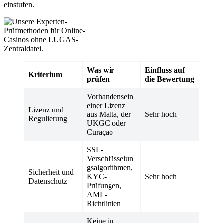
einstufen.
Was wir
Einfluss auf
Kriterium
prüfen
die Bewertung
Vorhandensein
einer Lizenz
Lizenz und
aus Malta, der
Sehr hoch
Regulierung
UKGC oder
Curaçao
SSL-
Verschlüsselun
gsalgorithmen,
Sicherheit und
KYC-
Sehr hoch
Datenschutz
Prüfungen,
AML-
Richtlinien
Keine in