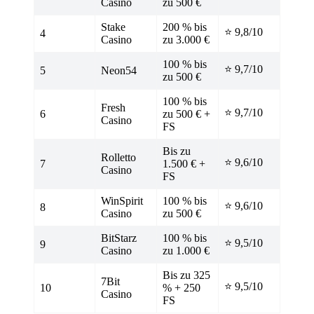
Casino
zu 500 €
Stake
200 % bis
⭐ 9,8/10
4
Casino
zu 3.000 €
100 % bis
⭐ 9,7/10
5
Neon54
zu 500 €
100 % bis
Fresh
⭐ 9,7/10
6
zu 500 € +
Casino
FS
Bis zu
Rolletto
⭐ 9,6/10
7
1.500 € +
Casino
FS
WinSpirit
100 % bis
⭐ 9,6/10
8
Casino
zu 500 €
BitStarz
100 % bis
⭐ 9,5/10
9
Casino
zu 1.000 €
Bis zu 325
7Bit
⭐ 9,5/10
10
% + 250
Casino
FS