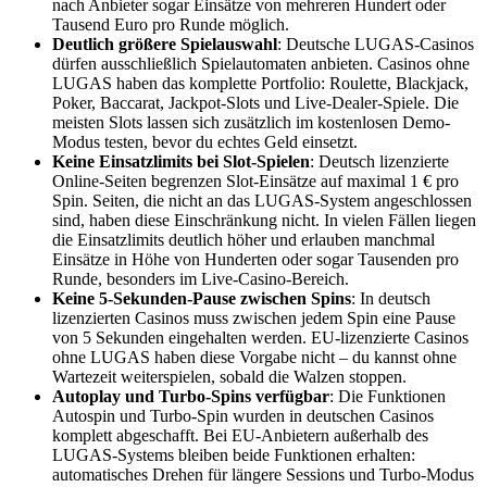
nach Anbieter sogar Einsätze von mehreren Hundert oder
Tausend Euro pro Runde möglich.
Deutlich größere Spielauswahl
: Deutsche LUGAS-Casinos
dürfen ausschließlich Spielautomaten anbieten. Casinos ohne
LUGAS haben das komplette Portfolio: Roulette, Blackjack,
Poker, Baccarat, Jackpot-Slots und Live-Dealer-Spiele. Die
meisten Slots lassen sich zusätzlich im kostenlosen Demo-
Modus testen, bevor du echtes Geld einsetzt.
Keine Einsatzlimits bei Slot-Spielen
: Deutsch lizenzierte
Online-Seiten begrenzen Slot-Einsätze auf maximal 1 € pro
Spin. Seiten, die nicht an das LUGAS-System angeschlossen
sind, haben diese Einschränkung nicht. In vielen Fällen liegen
die Einsatzlimits deutlich höher und erlauben manchmal
Einsätze in Höhe von Hunderten oder sogar Tausenden pro
Runde, besonders im Live-Casino-Bereich.
Keine 5-Sekunden-Pause zwischen Spins
: In deutsch
lizenzierten Casinos muss zwischen jedem Spin eine Pause
von 5 Sekunden eingehalten werden. EU-lizenzierte Casinos
ohne LUGAS haben diese Vorgabe nicht – du kannst ohne
Wartezeit weiterspielen, sobald die Walzen stoppen.
Autoplay und Turbo-Spins verfügbar
: Die Funktionen
Autospin und Turbo-Spin wurden in deutschen Casinos
komplett abgeschafft. Bei EU-Anbietern außerhalb des
LUGAS-Systems bleiben beide Funktionen erhalten:
automatisches Drehen für längere Sessions und Turbo-Modus